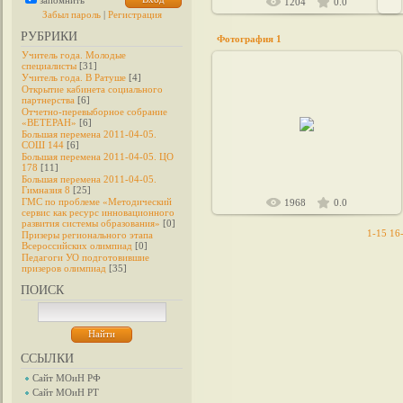
запомнить
1204
0.0
Забыл пароль
|
Регистрация
РУБРИКИ
Фотография 1
Учитель года. Молодые
специалисты
[31]
Учитель года. В Ратуше
[4]
Открытие кабинета социального
партнерства
[6]
Отчетно-перевыборное собрание
03.06.2011
«ВЕТЕРАН»
[6]
Большая перемена 2011-04-05.
admin1
СОШ 144
[6]
Большая перемена 2011-04-05. ЦО
178
[11]
Большая перемена 2011-04-05.
Гимназия 8
[25]
ГМС по проблеме «Методический
1968
0.0
сервис как ресурс инновационного
развития системы образования»
[0]
1-15
16
Призеры регионального этапа
Всероссийских олимпиад
[0]
Педагоги УО подготовившие
призеров олимпиад
[35]
ПОИСК
ССЫЛКИ
Сайт МОиН РФ
Сайт МОиН РТ